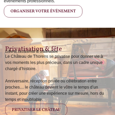
événements professionnels.
ORGANISER VOTRE ÉVÉNEMENT
Privatisation & fête
Liberté, exclusivité & célébration
Le Château de Thorens se privatise pour donner vie à
vos moments les plus précieux, dans un cadre unique
chargé d’histoire.
Anniversaire, réception privée ou célébration entre
proches… le château devient le vôtre le temps d’un
instant, pour créer une expérience sur mesure, hors du
temps et inoubliable.
PRIVATISER LE CHÂTEAU