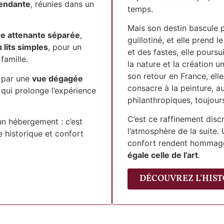
endante
, réunies dans un
temps.
Mais son destin bascule 
e attenante séparée
,
guillotiné, et elle prend le
u lits simples
, pour un
et des fastes, elle poursu
famille.
la nature et la création 
son retour en France, elle
e par une
vue dégagée
consacre à la peinture, a
, qui prolonge l’expérience
philanthropiques, toujours
C’est ce raffinement discr
un hébergement : c’est
l’atmosphère de la suite. 
e historique et confort
confort rendent hommag
égale celle de l’art
.
DÉCOUVREZ L'HIST