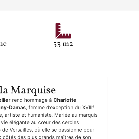
he
53 m2
e la Marquise
llier
rend hommage à
Charlotte
igny-Damas
, femme d’exception du XVIIIᵉ
ate, artiste et humaniste. Mariée au marquis
e vie élégante au cœur des cercles
es de Versailles, où elle se passionne pour
x côtés des plus grands maîtres de son