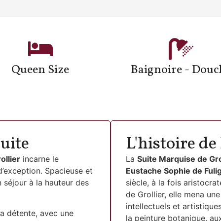
Queen Size
Baignoire - Douc
uite
L'histoire d
ollier
incarne le
La
Suite Marquise de Gro
d’exception. Spacieuse et
Eustache Sophie de Ful
n séjour à la hauteur des
siècle, à la fois aristocr
de Grollier, elle mena un
intellectuels et artistiqu
la détente, avec une
la peinture botanique, au