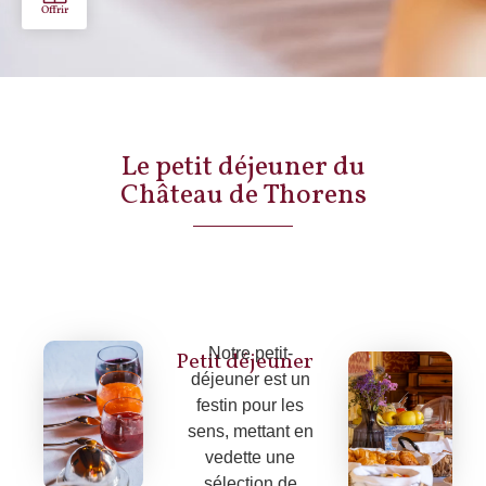
Le petit déjeuner du
Château de Thorens
Notre petit-
Petit déjeuner
déjeuner est un
festin pour les
sens, mettant en
vedette une
sélection de