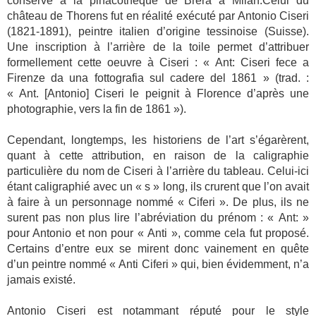
conservé à la pinacothèque de Brera à Milan.Celui du
château de Thorens fut en réalité exécuté par Antonio Ciseri
(1821-1891), peintre italien d’origine tessinoise (Suisse).
Une inscription à l’arrière de la toile permet d’attribuer
formellement cette oeuvre à Ciseri : « Ant: Ciseri fece a
Firenze da una fottografia sul cadere del 1861 » (trad. :
« Ant. [Antonio] Ciseri le peignit à Florence d’après une
photographie, vers la fin de 1861 »).
Cependant, longtemps, les historiens de l’art s’égarèrent,
quant à cette attribution, en raison de la caligraphie
particulière du nom de Ciseri à l’arrière du tableau. Celui-ici
étant caligraphié avec un « s » long, ils crurent que l’on avait
à faire à un personnage nommé « Ciferi ». De plus, ils ne
surent pas non plus lire l’abréviation du prénom : « Ant: »
pour Antonio et non pour « Anti », comme cela fut proposé.
Certains d’entre eux se mirent donc vainement en quête
d’un peintre nommé « Anti Ciferi » qui, bien évidemment, n’a
jamais existé.
Antonio Ciseri est notammant réputé pour le style