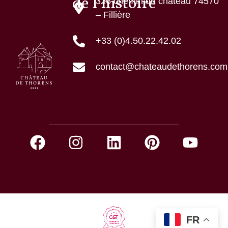
de l’histoire
326 chemin du château 74570
– Fillière
+33 (0)4.50.22.42.02
contact@chateaudethorens.com
FR