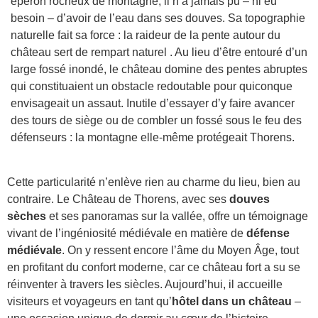
éperon rocheux de montagne, il n’a jamais pu – ni eu
besoin – d’avoir de l’eau dans ses douves. Sa topographie
naturelle fait sa force : la raideur de la pente autour du
château sert de rempart naturel . Au lieu d’être entouré d’un
large fossé inondé, le château domine des pentes abruptes
qui constituaient un obstacle redoutable pour quiconque
envisageait un assaut. Inutile d’essayer d’y faire avancer
des tours de siège ou de combler un fossé sous le feu des
défenseurs : la montagne elle-même protégeait Thorens.
Cette particularité n’enlève rien au charme du lieu, bien au
contraire. Le Château de Thorens, avec ses
douves
sèches
et ses panoramas sur la vallée, offre un témoignage
vivant de l’ingéniosité médiévale en matière de
défense
médiévale
. On y ressent encore l’âme du Moyen Âge, tout
en profitant du confort moderne, car ce château fort a su se
réinventer à travers les siècles. Aujourd’hui, il accueille
visiteurs et voyageurs en tant qu’
hôtel dans un château
–