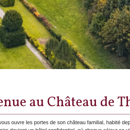
enue au Château de T
vous ouvre les portes de son château familial, habité de