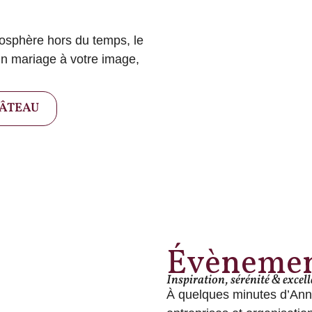
mosphère hors du temps, le
un mariage à votre image,
HÂTEAU
Évèneme
Inspiration, sérénité & excel
À quelques minutes d’Anne