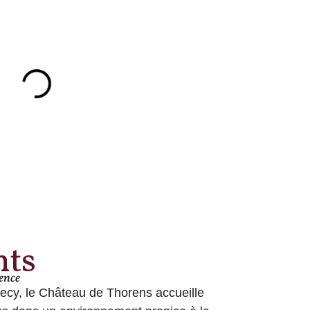
nts
lence
cy, le Château de Thorens accueille 