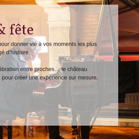
& fête
pour donner vie à vos moments les plus
é d’histoire.
lébration entre proches… le château
t, pour créer une expérience sur mesure,